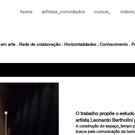
home
artistas_convidados
cursos_
vídeos
CabelhLÁ FORA_Culturao 4
 em arte . Rede de colaboração . Horizontalidades . Conhecimento .
CONTEÚDO:
O trabalho propõe o estudo
artista Leonardo Bertholini 
A construção do espaço_tempo pro
busca pela comunicação da human