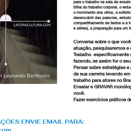
para o trabalho na sala de ensaio
trilha do trabalho corporal, o es
o movimento dos olhos, a sofisti
desencobrir das palavras, estudo 
compartilhamento de textos e a ind
e séries), a preparação para um t
Conversa sobre o que voce
atuação, pesquisaremos e
Trabalho especificamente s
fazendo, se assim for o seu
Pensar sobre estratégias e
da sua carreira levando e
trabalho para atores no Bras
Ensaiar e GRAVAR monólog
você.
Fazer exercícios práticos 
ÇÕES ENVIE EMAIL PARA:
.com