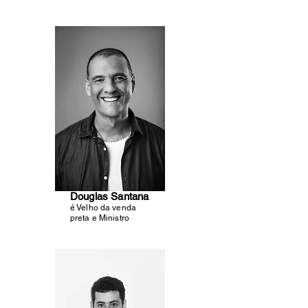
Douglas Santana
é Velho da venda
preta e Ministro