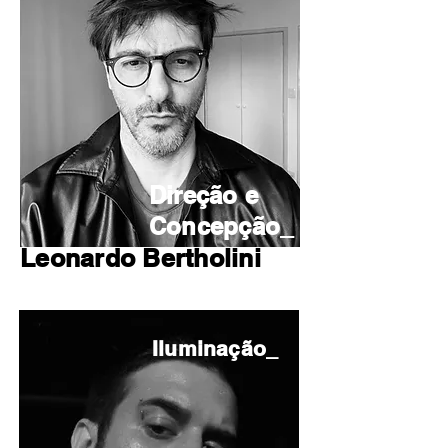
Direção e
Concepção_
Leonardo Bertholini
Iluminação_