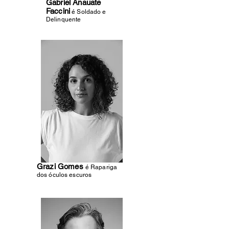
Gabriel Anauate
Faccini
é Soldado e
Delinquente
Grazi Gomes
é Rapariga
dos óculos escuros