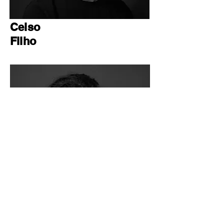
Celso
Filho
Assistente
de direção_
Manu
Ferraguti