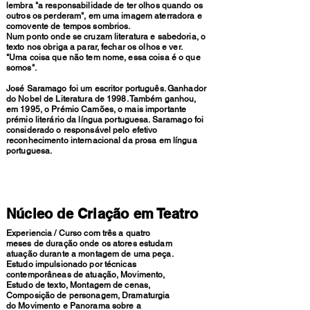
lembra "a responsabilidade de ter olhos quando os
outros os perderam", em uma imagem aterradora e
comovente de tempos sombrios.
Num ponto onde se cruzam literatura e sabedoria, o
texto nos obriga a parar, fechar os olhos e ver.
"Uma coisa que não tem nome, essa coisa é o que
_Ensaio fotográfico
somos".
José Saramago foi um escritor português. Ganhador
do Nobel de Literatura de 1998. Também ganhou,
em 1995, o Prémio Camões, o mais importante
prémio literário da língua portuguesa. Saramago foi
considerado o responsável pelo efetivo
reconhecimento internacional da prosa em língua
portuguesa.
Núcleo de Criação em Teatro
Experiencia / Curso com três a quatro
meses de duração onde os atores estudam
atuação durante a montagem de uma peça.
Estudo impulsionado por técnicas
contemporâneas de atuação, Movimento,
Estudo de texto, Montagem de cenas,
Composição de personagem, Dramaturgia
do Movimento e Panorama sobre a